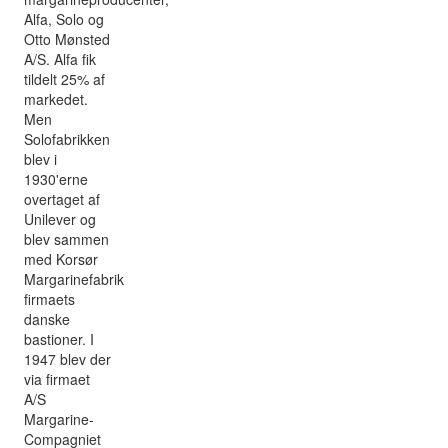
Alfa, Solo og
Otto Mønsted
A/S. Alfa fik
tildelt 25% af
markedet.
Men
Solofabrikken
blev i
1930'erne
overtaget af
Unilever og
blev sammen
med Korsør
Margarinefabrik
firmaets
danske
bastioner. I
1947 blev der
via firmaet
A/S
Margarine-
Compagniet