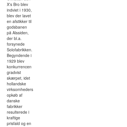
X's Bro blev
indviet i 1930,
blev der lavet
en afstikker til
godsbanen
på Alssiden,
der bl.a.
forsynede
Solofabrikken.
Begyndende i
1929 blev
konkurrencen
gradvist
skærpet, idet
hollandske
virksomheders
opkøb af
danske
fabrikker
resulterede i
kraftige
prisfald og en