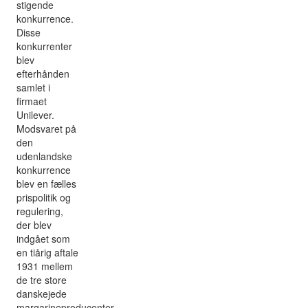
stigende
konkurrence.
Disse
konkurrenter
blev
efterhånden
samlet i
firmaet
Unilever.
Modsvaret på
den
udenlandske
konkurrence
blev en fælles
prispolitik og
regulering,
der blev
indgået som
en tiårig aftale
1931 mellem
de tre store
danskejede
margarineproducenter,