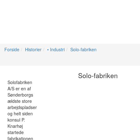
Forside
Historier
• Industri
Solo-fabriken
Solo-fabriken
Solofabriken
A/S er en af
Sønderborgs
ældste store
arbejdspladser
og helt siden
konsul P.
Knarhøj
startede
fabrikationen