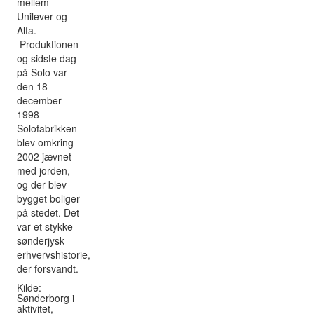
mellem
Unilever og
Alfa.
Produktionen
og sidste dag
på Solo var
den 18
december
1998
Solofabrikken
blev omkring
2002 jævnet
med jorden,
og der blev
bygget boliger
på stedet. Det
var et stykke
sønderjysk
erhvervshistorie,
der forsvandt.
Kilde:
Sønderborg i
aktivitet,